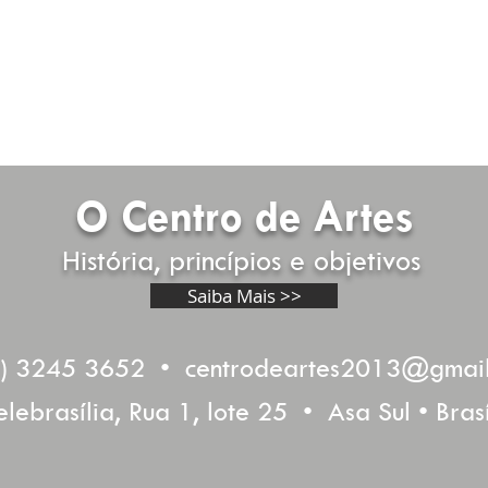
Bom Apetite
Rio Araguaia
Alayde Schievelbein
Belizio
óleo sobre tela
óleo sobre tela
68cm x 80cm
80 cm x 1,20 cm
alayde.schievelbein@gmail.com
R$ 5.000,00
(61)991708989
O Centro de Artes
História, princípios e objetivos
Saiba Mais >>
1) 3245 3652 •
centrodeartes2013@gmai
elebrasília, Rua 1, lote 25 • Asa Sul • Brasí