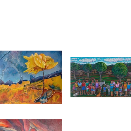
Ensaios I
A caminho do
Balançal
Maria Arte