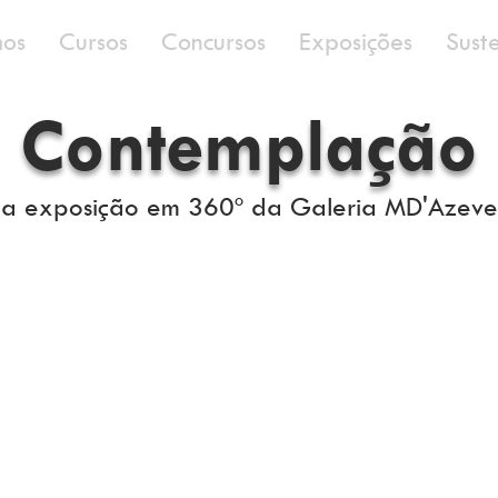
os
Cursos
Concursos
Exposições
Sust
Contemplação
a exposição em 360º da Galeria MD'Azev