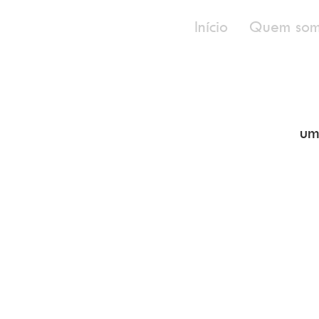
Início
Quem som
um