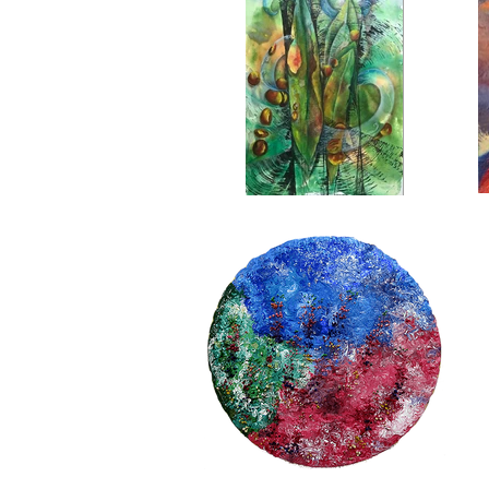
técnica mista
R$ 700,00
contato(61)999660140
mariaarte.arte@gmail.com
Despertar
Maria Luiza Florentino
técnica mista
60cm x 90cm
R$ 970,00
(11) 99262-9714