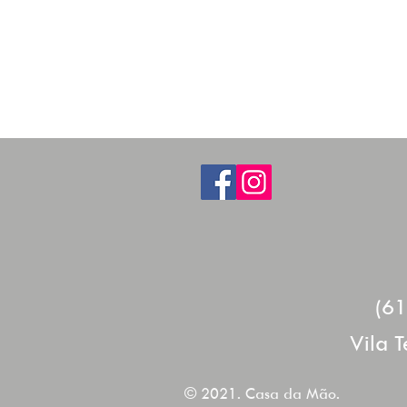
Força Brilhosa
Daniella Andrezza
técnica mista
60cm (diâmetro)
contato (61)993915422
dandan51@yahoo.com.br
(6
Vila T
© 2021. Casa da Mão.