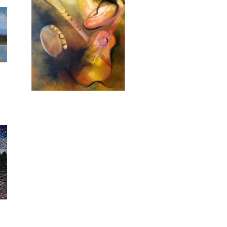
xilogravura sobre papel Montval
250grm
R$ 925,00
(61)9984468845
Encantamento
Musical
Alayde Schievelbein
técnica mista
65cm x 54cm
alayde.schievelbein@gmail.com