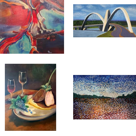
técnica mista
Sonia Furtado
50cm x 60cm
óleo sobre tela
R$ 450,00
40cm x 100cm (díptico)
contato (61)999660140 -
Acervo da artista
mariaarte.arte@gmail.com
Incandescente
3ª Ponte
Lia Paes
Lu Gonçalves
acrílica sobre tela
acrílica sobre tela
80cm x 60cm
1,20cm x 60cm
R$ 900,00
acervo da artista
(61)999629060