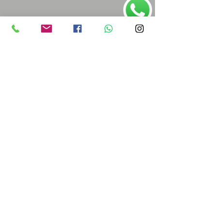
História, princípios e objetivos
Saiba Mais >>
(61) 3245 3652
•
centrodeartes2013@gmail.com
Vila Telebrasília, Rua 1, lote 25
• Asa Sul • Brasília (DF)
© 2021. Casa da Mão.
Políticas de Privacidade