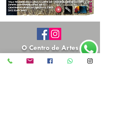
O Centro de Artes
História, princípios e objetivos
Saiba Mais >>
(61) 3245 3652
•
centrodeartes2013@gmail.com
Vila Telebrasília, Rua 1, lote 25
• Asa Sul • Brasília (DF)