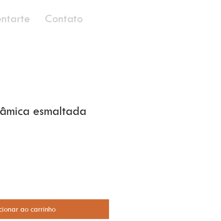
entarte
Contato
râmica esmaltada
cionar ao carrinho