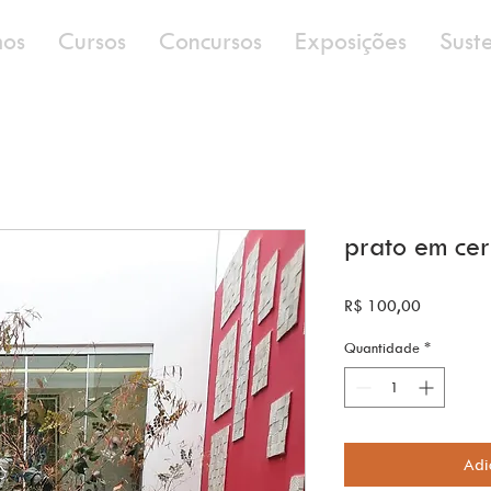
os
Cursos
Concursos
Exposições
Sust
prato em ce
Preço
R$ 100,00
Quantidade
*
Adi